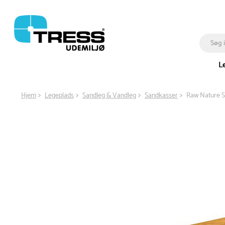
L
Hjem
Legeplads
Sandleg & Vandleg
Sandkasser
Raw Nature S