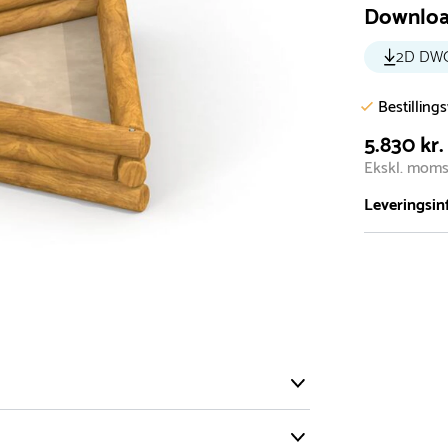
Downlo
2D DW
Bestilling
5.830 kr.
Ekskl. mom
Leveringsin
Vi har et st
5.000 forske
- Leveringst
- Leveringsti
- I tilfælde 
telefon med 