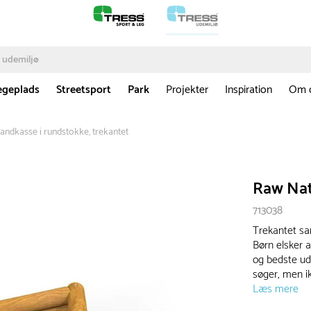
egeplads
Streetsport
Park
Projekter
Inspiration
Om 
andkasse i rundstokke, trekantet
Raw Nat
713038
Trekantet san
Børn elsker a
og bedste udv
søger, men ik
Læs mere