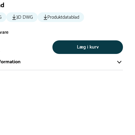
ad
G
3D DWG
Produktdatablad
svare
Læg i kurv
s
formation
ort og effektivt lager på ca. 6.000 kvadratmeter med mere end
llige produkter på hylderne til omgående levering.
iden på lagervarer er i Danmark normalt 1-3 hverdage
den på specialvarer og bestillingsvarer oplyses ved bestilling
af restordre vil kundeservice kontakte dig via e-mail eller
information om forventet leveringstidspunkt