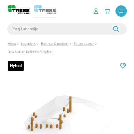
Hjem
Legeplads
Balance & motorik
Balancebaner
Raw Nature Rebstien Stolphop
Nyhed