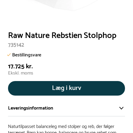
Raw Nature Rebstien Stolphop
735142
Bestillingsvare
17.725 kr.
Ekskl. moms
Læg i kurv
Leveringsinformation
Vi har et stort og effektivt lager på ca. 6.000 kvadratmeter
Naturtilpasset balanceleg med stolper og reb, der følger
med mere end 5.000 forskellige produkter på hylderne til
terrænet. Børn kan hoppe, balancere og bruge rebet som