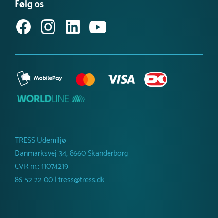
Følg os
Nej
Købsvilkår (erhverv)
Kritisk faldhøjde
30 cm
Fundament
Robinia
Dimensioner
Bredde :
314 cm
Højde :
220 cm
Længde :
325 cm
Anbefalet alder
5-12 år
Netto vægt
40 kg
TRESS Udemiljø
Danmarksvej 34, 8660 Skanderborg
CVR nr.: 11074219
86 52 22 00 | tress@tress.dk