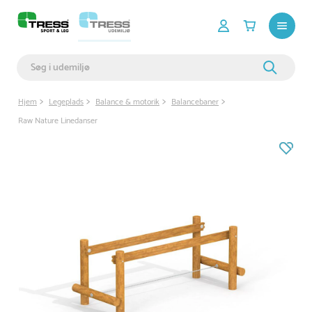
Hjem
Legeplads
Balance & motorik
Balancebaner
Raw Nature Linedanser