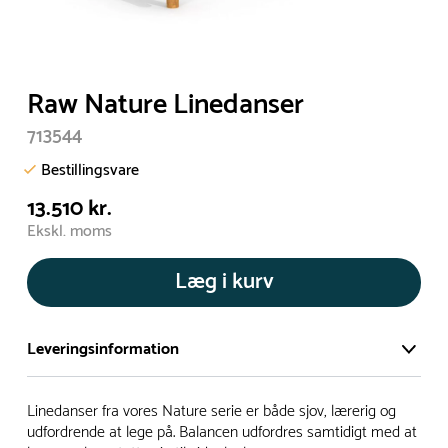
Raw Nature Linedanser
713544
Bestillingsvare
13.510 kr.
Ekskl. moms
Læg i kurv
Leveringsinformation
Vi har et stort og effektivt lager på ca. 6.000 kvadratmeter
Linedanser fra vores Nature serie er både sjov, lærerig og
med mere end 5.000 forskellige produkter på hylderne til
udfordrende at lege på. Balancen udfordres samtidigt med at