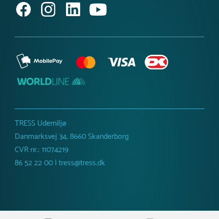
40 cm
Fundament
Robinia
Dimensioner
Bredde :
120 cm
Højde :
120 cm
Længde :
320 cm
Anbefalet alder
5-12 år
Netto vægt
90 kg
TRESS Udemiljø
Danmarksvej 34, 8660 Skanderborg
CVR nr.: 11074219
86 52 22 00 | tress@tress.dk