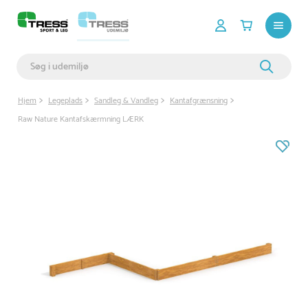
Hjem
Legeplads
Sandleg & Vandleg
Kantafgrænsning
Raw Nature Kantafskærmning LÆRK