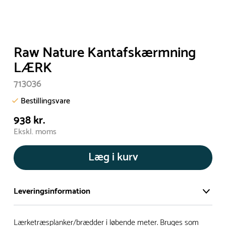
Raw Nature Kantafskærmning
LÆRK
713036
Bestillingsvare
938 kr.
Ekskl. moms
Læg i kurv
Leveringsinformation
Vi har et stort og effektivt lager på ca. 6.000 kvadratmeter
Lærketræsplanker/brædder i løbende meter. Bruges som