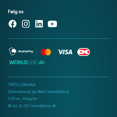
Fundament
Se eller bestil et katalog
Købsvilkår (privat)
W2W
Få vores nyhedsbrev
Følg os
Dimensioner
Købsvilkår (erhverv)
Højde :
27 cm
Anbefalet alder
1-6 år
Netto vægt
10 kg
TRESS Udemiljø
Danmarksvej 34, 8660 Skanderborg
CVR nr.: 11074219
86 52 22 00 | tress@tress.dk