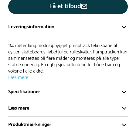
Få et tilbud
Leveringsinformation
Vi har et stort og effektivt lager på ca. 6.000 kvadratmeter
114 meter lang modulopbygget pumptrack teknikbane til
med mere end 5.000 forskellige produkter på hylderne til
cykler, skateboards, løbehjul og rulleskøjter. Pumptracken kan
sammensættes på flere måder og monteres på alle typer
omgående levering.
stabile underlag. En rigtig sjov udfordring for både børn og
voksne i alle aldre.
- Leveringstiden på lagervarer er i Danmark normalt 1-3
Læs mere
hverdage
- Leveringstiden på specialvarer og bestillingsvarer oplyses
Specifikationer
ved bestilling
- I tilfælde af restordre vil kundeservice kontakte dig via e-
Læs mere
mail eller telefon med information om forventet
leveringstidspunkt
Produktmærkninger
114 meter lang modulopbygget pumptrack
Alle vores legepladser produceres på bestilling, hvilket
teknikbane til cykler, skateboards, løbehjul og