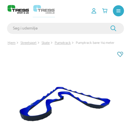
Hjem
Streetsport
Skate
Pumptrack
Pumptrack bane 114 meter