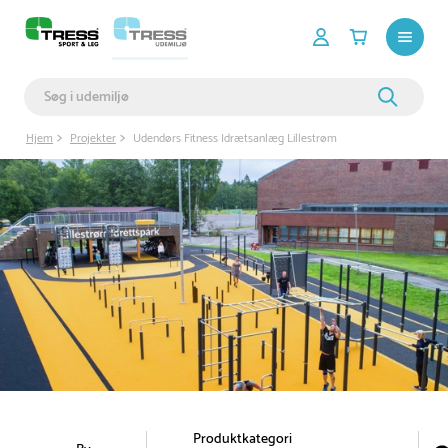
Hjem
Projekter
Udendørs Fitness Idrætsanlæg Lillestrøm
Produktkategori