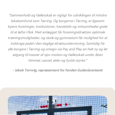
“Sammenhold og fællesskab er vigtigt for udviklingen af mindre
lokalsamfund som Tørring. Og borgerne i Tørring, er ligesom
byens foreninger, institutioner, handelsliv og virksomheder gode
til at løfte i flok. Med anlægget får foreningsidrætten optimale
træningsmuligheder, og skole og gymnasium får mulighed for at
inddrage padel i den daglige idrætsundervisning. Samtidig får
alle borgere i Tørring og omegn via Pay and Play en helt ny og let
adgang til masser af sjov motion og fællesskab under åben
himmel, uanset alder og fysisk styrke.
”
– Jakob Tornvig, repræsentant for fonden Gudenåcenteret