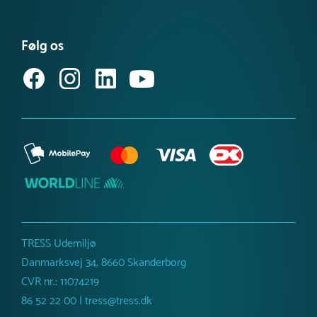
FAQ – find svar her
Se eller bestil et katalog
Købsvilkår (privat)
Få vores nyhedsbrev
Følg os
Købsvilkår (erhverv)
TRESS Udemiljø
Danmarksvej 34, 8660 Skanderborg
CVR nr.: 11074219
86 52 22 00 | tress@tress.dk