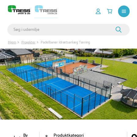
Hjem
Projekter
Padelbaner Idrætsanlæg Tørring
By
Produktkategori