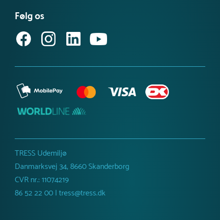
Købsvilkår (privat)
Få vores nyhedsbrev
Følg os
Købsvilkår (erhverv)
TRESS Udemiljø
Danmarksvej 34, 8660 Skanderborg
CVR nr.: 11074219
86 52 22 00 | tress@tress.dk