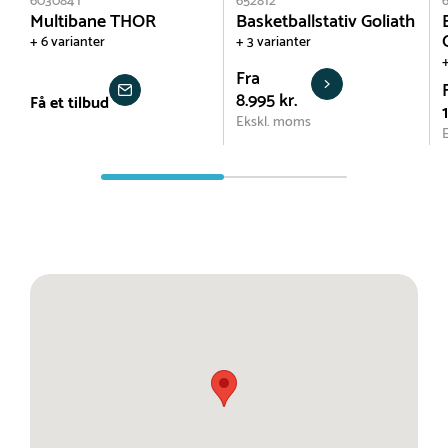
603084T
652812
Multibane THOR
Basketballstativ Goliath
+ 6 varianter
+ 3 varianter
+
Fra
8.995 kr.
Få et tilbud
Ekskl. moms