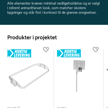
Alle elementer kræver minimal vedligeholdelse og er valgt
i stilrent antracitfarvet look, som matcher skolens
bygninger og står flot i kontrast til de grønne omgivelser.
Produkter i projektet