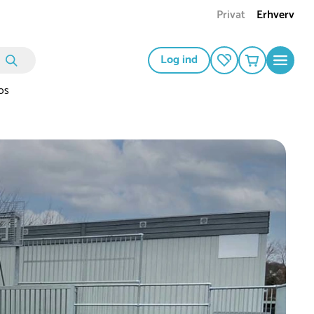
Privat
Erhverv
Log ind
os