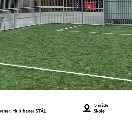
Område
baner
Multibaner STÅL
Skole