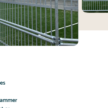
res
 rammer