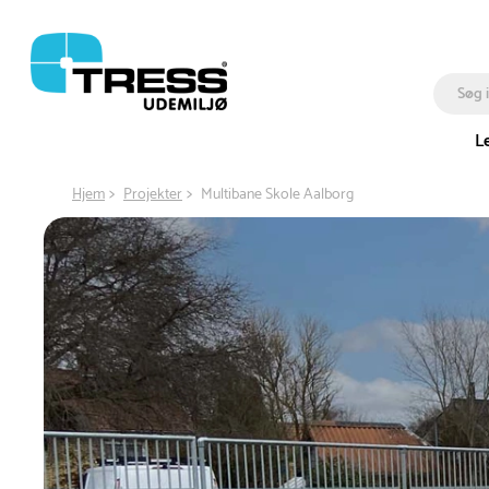
L
Hjem
Projekter
Multibane Skole Aalborg