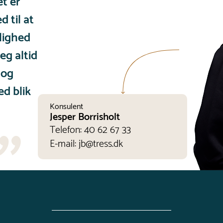
et er
 til at
elighed
jeg altid
 og
d blik
Konsulent
Jesper Borrisholt
Telefon:
40 62 67 33
E-mail:
jb@tress.dk