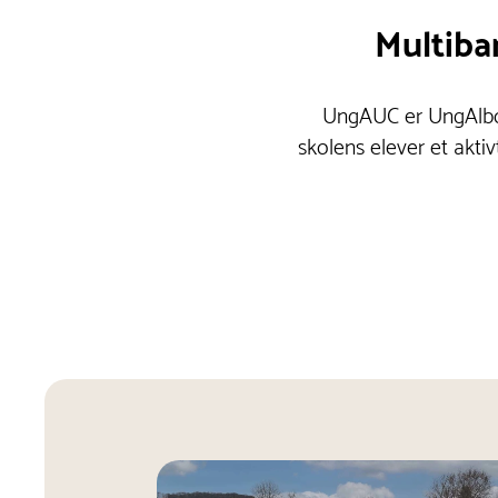
Multiba
UngAUC er UngAlbor
skolens elever et aktiv