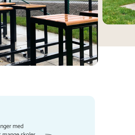
ringer med
t mange skoler