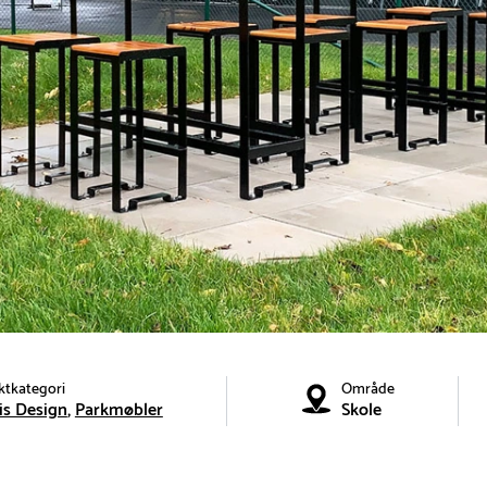
ktkategori
Område
is Design
Parkmøbler
Skole