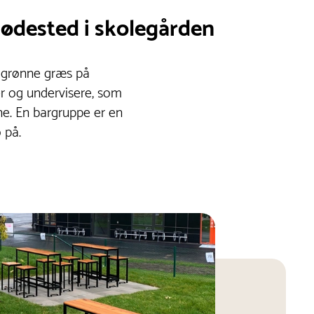
mødested i skolegården
t grønne græs på
r og undervisere, som
rne. En bargruppe er en
 på.