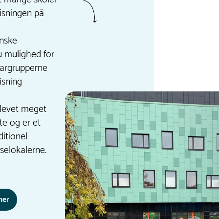
isningen på
nske
 mulighed for
 bargrupperne
isning
blevet meget
e og er et
ditionel
sselokalerne.
her