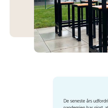
De seneste års udford
pandemien har gjort, a