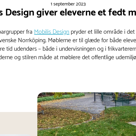
1 september 2023
s Design giver eleverne et fedt 
argrupper fra
Mobilis Design
pryder et lille område i de
venske Norrköping. Møblerne er til glæde for både eleve
re tid udendørs – både i undervisningen og i frikvartere
erne og stilren måde at møblere det offentlige udemiljø