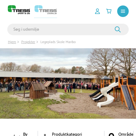
Hjem
Projekter
Legeplads Skole Maribo
By
Produktkategori
Område