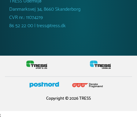
TRESS Udemiljø
Danmarksvej 34, 8660 Skanderborg
CVR nr.: 11074219
86 52 22 00 | tress@tress.dk
Copyright © 2026 TRESS
;