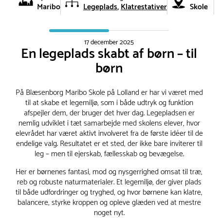
Maribo
Legeplads
Klatrestativer
Skole
17 december 2025
En legeplads skabt af børn – til
børn
På Blæsenborg Maribo Skole på Lolland er har vi været med
til at skabe et legemiljø, som i både udtryk og funktion
afspejler dem, der bruger det hver dag. Legepladsen er
nemlig udviklet i tæt samarbejde med skolens elever, hvor
elevrådet har været aktivt involveret fra de første idéer til de
endelige valg. Resultatet er et sted, der ikke bare inviterer til
leg – men til ejerskab, fællesskab og bevægelse.
Her er børnenes fantasi, mod og nysgerrighed omsat til træ,
reb og robuste naturmaterialer. Et legemiljø, der giver plads
til både udfordringer og tryghed, og hvor børnene kan klatre,
balancere, styrke kroppen og opleve glæden ved at mestre
noget nyt.