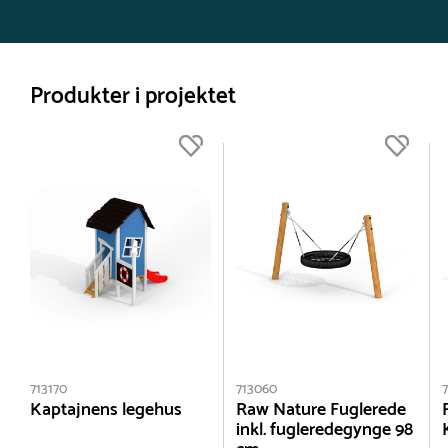
Produkter i projektet
713170
713060
Kaptajnens legehus
Raw Nature Fuglerede
inkl. fugleredegynge 98