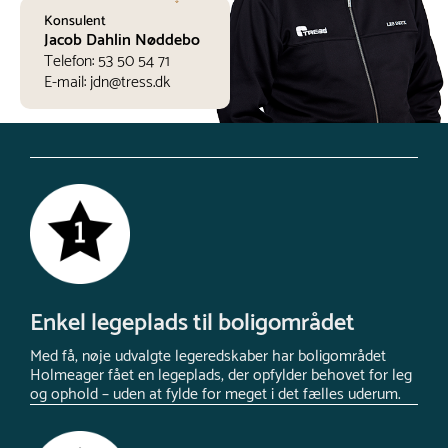
Konsulent
Jacob Dahlin Nøddebo
Telefon:
53 50 54 71
E-mail:
jdn@tress.dk
Enkel legeplads til boligområdet
Med få, nøje udvalgte legeredskaber har boligområdet
Holmeager fået en legeplads, der opfylder behovet for leg
og ophold – uden at fylde for meget i det fælles uderum.