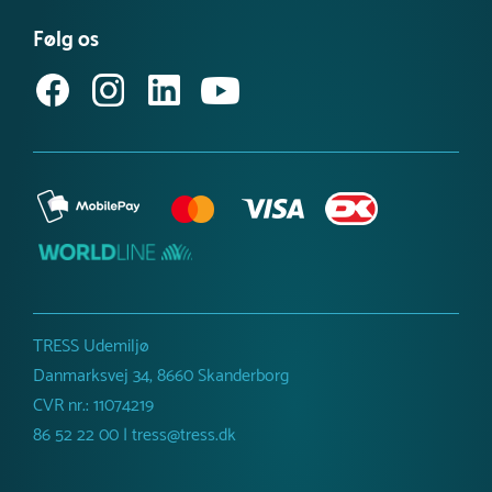
Købsvilkår (privat)
Få vores nyhedsbrev
Følg os
Købsvilkår (erhverv)
TRESS Udemiljø
Danmarksvej 34, 8660 Skanderborg
CVR nr.: 11074219
86 52 22 00 | tress@tress.dk