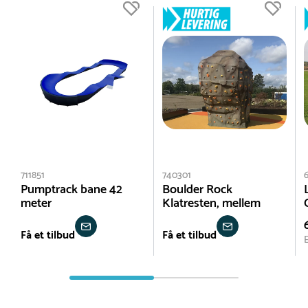
711851
740301
Pumptrack bane 42
Boulder Rock
meter
Klatresten, mellem
Få et tilbud
Få et tilbud