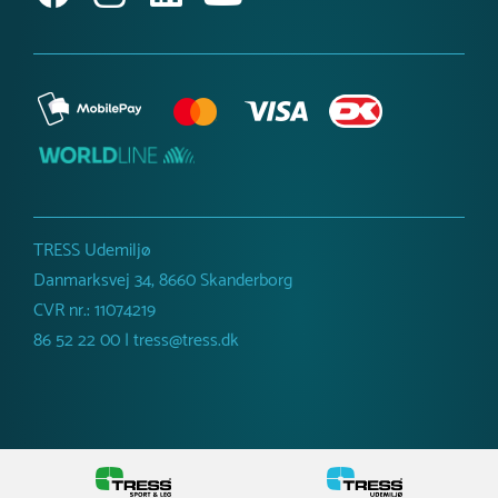
Fundament
med egnet lakspray forhindre rustdannelse.
W2W
Stål
Dimensioner
Bredde :
115 cm
Højde :
223 cm
Længde :
277 cm
Anbefalet alder
1-6 år
Farve
Forskellige farver
Netto vægt
TRESS Udemiljø
160 kg
Danmarksvej 34, 8660 Skanderborg
CVR nr.: 11074219
86 52 22 00 | tress@tress.dk