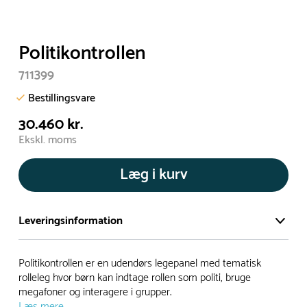
Politikontrollen
711399
Bestillingsvare
30.460 kr.
Ekskl. moms
Læg i kurv
Leveringsinformation
Vi har et stort og effektivt lager på ca. 6.000 kvadratmeter
Politikontrollen er en udendørs legepanel med tematisk
med mere end 5.000 forskellige produkter på hylderne til
rolleleg hvor børn kan indtage rollen som politi, bruge
megafoner og interagere i grupper.
omgående levering.
Læs mere