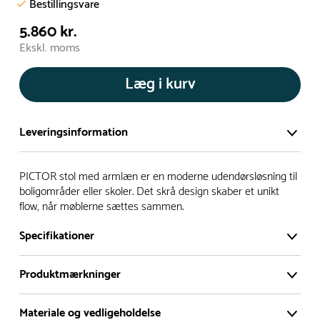
Bestillingsvare
5.860 kr.
Ekskl. moms
Læg i kurv
Leveringsinformation
Vi har et stort og effektivt lager på ca. 6.000 kvadratmeter
PICTOR stol med armlæn er en moderne udendørsløsning til
med mere end 5.000 forskellige produkter på hylderne til
boligområder eller skoler. Det skrå design skaber et unikt
flow, når møblerne sættes sammen.
omgående levering.
Specifikationer
- Leveringstiden på lagervarer er i Danmark normalt 1-3
hverdage
Produktmærkninger
- Leveringstiden på specialvarer og bestillingsvarer oplyses
ved bestilling
Materiale og vedligeholdelse
- I tilfælde af restordre vil kundeservice kontakte dig via e-