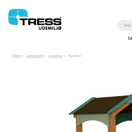
L
Hjem
Legeplads
Legehus
Pavilion