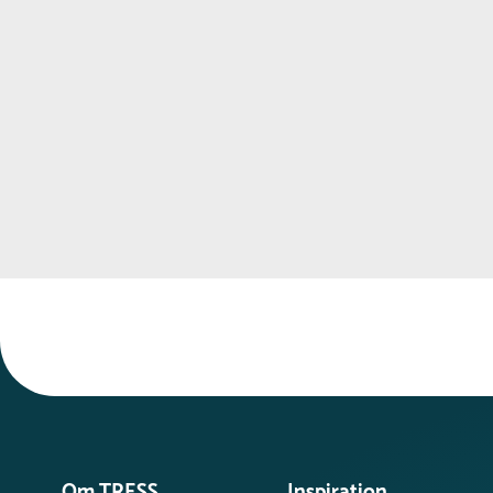
stråling. For at bevare et pænt udseende kan
overfladen rengøres med vand og en mild
sæbe efter behov.
Stålplader med plastisolbelægning :
Stålplader med plastisolbelægning kræver
ingen vedligehold. Overfladen er slidstærk og
vejrbestandig. For at bevare et pænt udseende
kan den rengøres med vand og en blød klud.
Ved skader i belægningen bør området
kontrolleres og eventuelt udbedres for at
forhindre rust.
Om TRESS
Inspiration