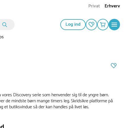
Privat
Erhverv
Log ind
os
ra vores Discovery serie som henvender sig til de yngre børn.
iver de mindste børn mange timers leg. Skridsikre platforme på
g et butiksvindue så der kan handles på livet løs.
ad