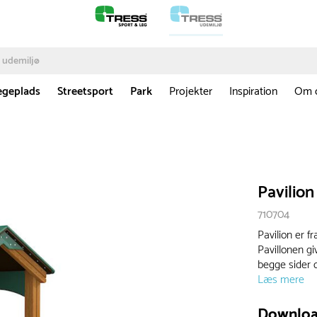
egeplads
Streetsport
Park
Projekter
Inspiration
Om 
Pavilion
710704
Pavilion er f
Pavillonen g
begge sider o
Læs mere
Downlo