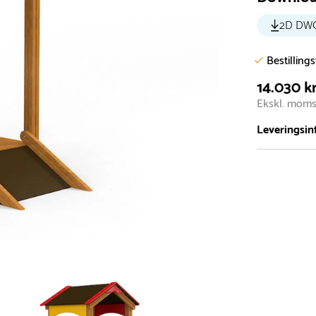
2D DW
Bestilling
14.030 kr
Ekskl. mom
Leveringsin
Vi har et st
5.000 forske
- Leveringst
- Leveringsti
- I tilfælde 
telefon med 
Alle vores le