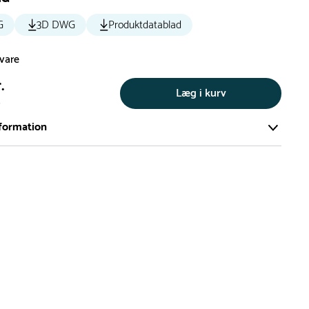
G
3D DWG
Produktdatablad
svare
.
Læg i kurv
s
formation
ort og effektivt lager på ca. 6.000 kvadratmeter med mere end
llige produkter på hylderne til omgående levering.
iden på lagervarer er i Danmark normalt 1-3 hverdage
den på specialvarer og bestillingsvarer oplyses ved bestilling
af restordre vil kundeservice kontakte dig via e-mail eller
information om forventet leveringstidspunkt
gepladser produceres på bestilling, hvilket betyder, at de