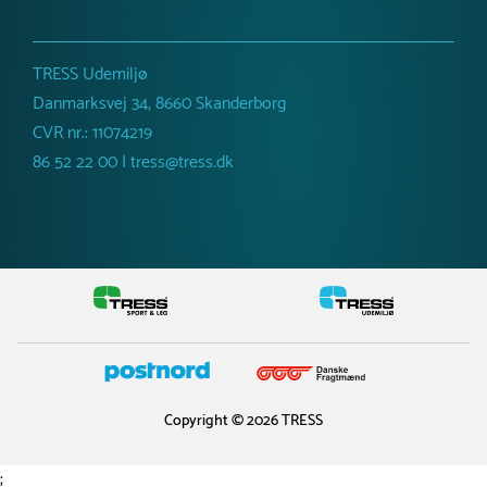
TRESS Udemiljø
Danmarksvej 34, 8660 Skanderborg
CVR nr.: 11074219
86 52 22 00 | tress@tress.dk
Copyright © 2026 TRESS
;