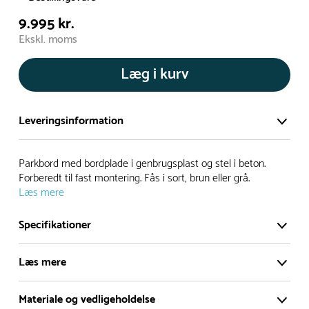
9.995 kr.
Ekskl. moms
Læg i kurv
Leveringsinformation
Vi har et stort og effektivt lager på ca. 6.000 kvadratmeter
Parkbord med bordplade i genbrugsplast og stel i beton.
med mere end 5.000 forskellige produkter på hylderne til
Forberedt til fast montering. Fås i sort, brun eller grå.
Læs mere
omgående levering.
Specifikationer
- Leveringstiden på lagervarer er i Danmark normalt 1-3
hverdage
Læs mere
- Leveringstiden på specialvarer og bestillingsvarer oplyses
ved bestilling
Leveres
Delvis samlet
Materiale og vedligeholdelse
- I tilfælde af restordre vil kundeservice kontakte dig via e-