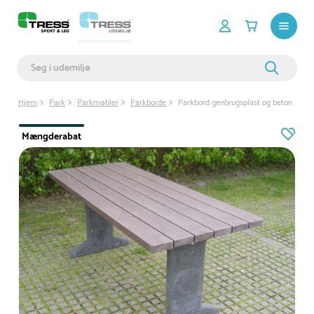
Hjem
Park
Parkmøbler
Parkborde
Parkbord genbrugsplast og beton
Mængderabat