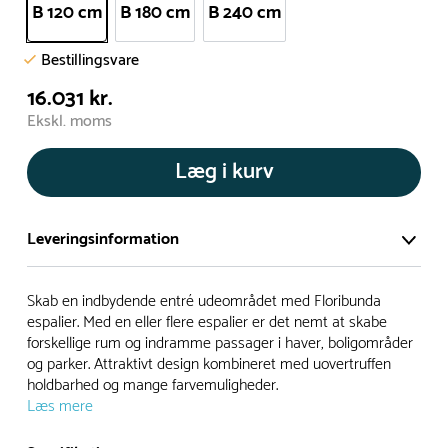
B 120 cm
B 180 cm
B 240 cm
Bestillingsvare
16.031 kr.
Ekskl. moms
Læg i kurv
Leveringsinformation
Vi har et stort og effektivt lager på ca. 6.000 kvadratmeter
Skab en indbydende entré udeområdet med Floribunda
med mere end 5.000 forskellige produkter på hylderne til
espalier. Med en eller flere espalier er det nemt at skabe
forskellige rum og indramme passager i haver, boligområder
omgående levering.
og parker. Attraktivt design kombineret med uovertruffen
holdbarhed og mange farvemuligheder.
- Leveringstiden på lagervarer er i Danmark normalt 1-3
Læs mere
hverdage
- Leveringstiden på specialvarer og bestillingsvarer oplyses