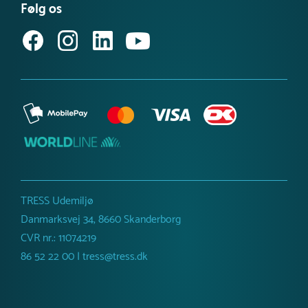
Få vores nyhedsbrev
Følg os
Købsvilkår (erhverv)
TRESS Udemiljø
Danmarksvej 34, 8660 Skanderborg
CVR nr.: 11074219
86 52 22 00 | tress@tress.dk