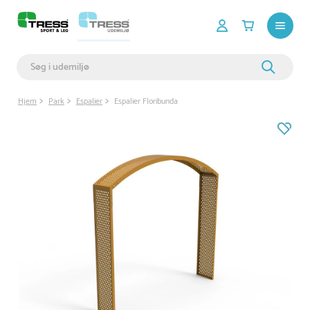
Hjem
Park
Espalier
Espalier Floribunda