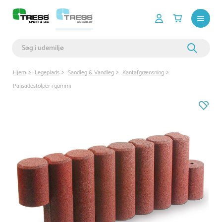
Hjem
Legeplads
Sandleg & Vandleg
Kantafgrænsning
Palisadestolper i gummi