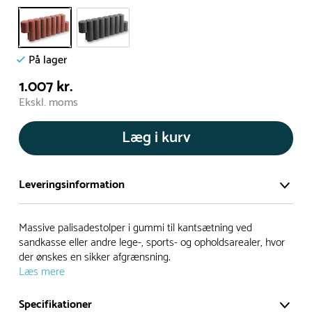
På lager
1.007 kr.
Ekskl. moms
Læg i kurv
Leveringsinformation
Vi har et stort og effektivt lager på ca. 6.000 kvadratmeter
Massive palisadestolper i gummi til kantsætning ved
med mere end 5.000 forskellige produkter på hylderne til
sandkasse eller andre lege-, sports- og opholdsarealer, hvor
der ønskes en sikker afgrænsning.
omgående levering.
Læs mere
- Leveringstiden på lagervarer er i Danmark normalt 1-3
Specifikationer
hverdage