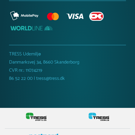
TRESS Udemiljø
Danmarksvej 34, 8660 Skanderborg
CVR nr.: 11074219
86 52 22 00 | tress@tress.dk