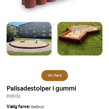
Vis flere
Palisadestolper i gummi
808132
Vælg farve:
Rødbrun