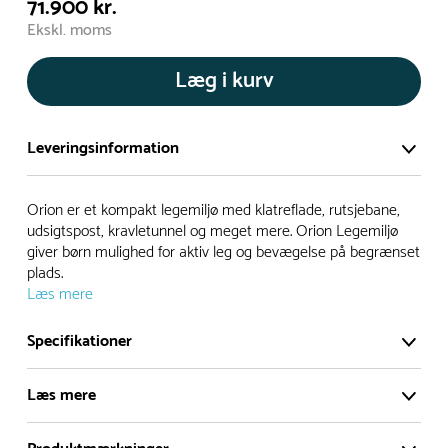
71.900 kr.
Ekskl. moms
Læg i kurv
Leveringsinformation
Vi har et stort og effektivt lager på ca. 6.000 kvadratmeter
Orion er et kompakt legemiljø med klatreflade, rutsjebane,
med mere end 5.000 forskellige produkter på hylderne til
udsigtspost, kravletunnel og meget mere. Orion Legemiljø
giver børn mulighed for aktiv leg og bevægelse på begrænset
omgående levering.
plads.
Læs mere
- Leveringstiden på lagervarer er i Danmark normalt 1-3
hverdage
Specifikationer
- Leveringstiden på specialvarer og bestillingsvarer oplyses
ved bestilling
Læs mere
- I tilfælde af restordre vil kundeservice kontakte dig via e-
mail eller telefon med information om forventet