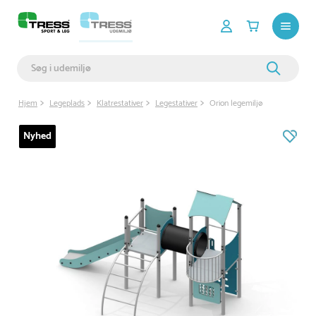
Hjem
Legeplads
Klatrestativer
Legestativer
Orion legemiljø
Nyhed