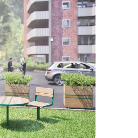
telefon med 
Alle vores le
normalt blive
være længer
Hurtig leve
Hos TRESS Ud
Disse produk
os er de udva
Vi producerer
produkt hver
produkter, s
længe på lag
produkt, som