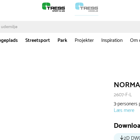
egeplads
Streetsport
Park
Projekter
Inspiration
Om 
NORMA 
2607-F-L
3-personers
Læs mere
Downlo
2D DW