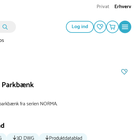
Privat
Erhverv
Log ind
os
Parkbænk
 parkbænk fra serien NORMA.
ad
G
3D DWG
Produktdatablad