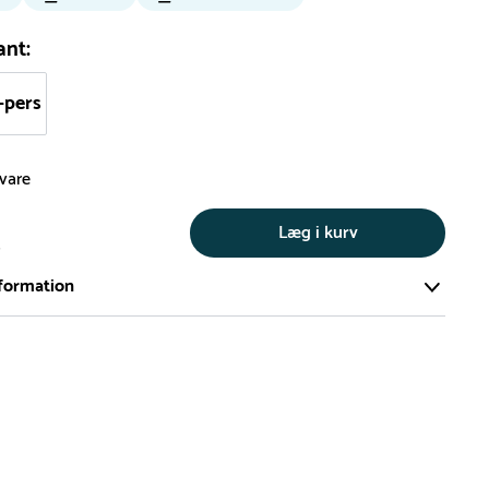
ant:
-pers
svare
Læg i kurv
s
formation
ort og effektivt lager på ca. 6.000 kvadratmeter med mere end
llige produkter på hylderne til omgående levering.
iden på lagervarer er i Danmark normalt 1-3 hverdage
den på specialvarer og bestillingsvarer oplyses ved bestilling
af restordre vil kundeservice kontakte dig via e-mail eller