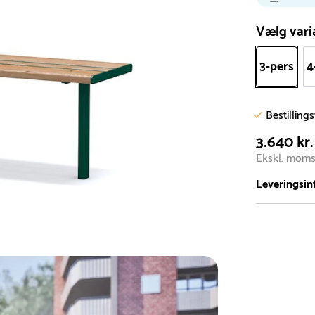
Vælg vari
3-pers
4
Bestilling
3.640 kr.
Ekskl. mom
Leveringsin
Vi har et st
5.000 forske
- Leveringst
- Leveringsti
- I tilfælde 