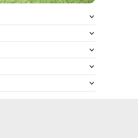
Forventet le
produktet og
udsolgt, hvis
vi kan for at
Du vil få en 
rvekort
ænkdimensione
Fundament
Nedstøbning