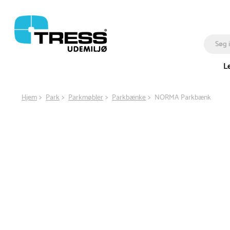
L
Hjem
Park
Parkmøbler
Parkbænke
NORMA Parkbænk