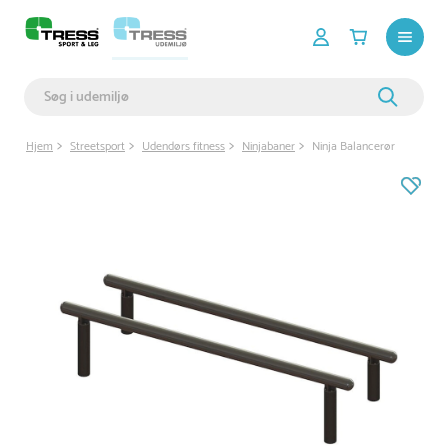
Hjem
Streetsport
Udendørs fitness
Ninjabaner
Ninja Balancerør