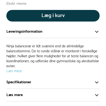
Ekskl. moms
Læg i kurv
Leveringsinformation
Vi har et stort og effektivt lager på ca. 6.000 kvadratmeter
Ninja balancerør er lidt sværere end de almindelige
med mere end 5.000 forskellige produkter på hylderne til
balancebomme. De to runde stålrør er monteret i forskellige
højder, hvilket giver flere muligheder for at teste balancen og
omgående levering.
koordinationen, og udforske dine gymnastiske og akrobatiske
evner.
- Leveringstiden på lagervarer er i Danmark normalt 1-3
Læs mere
hverdage
- Leveringstiden på specialvarer og bestillingsvarer oplyses
Specifikationer
ved bestilling
- I tilfælde af restordre vil kundeservice kontakte dig via e-
Læs mere
mail eller telefon med information om forventet