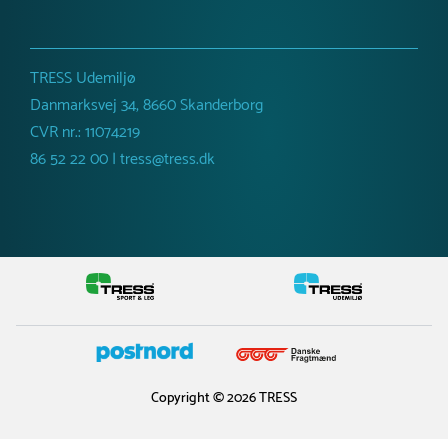
74 kg
TRESS Udemiljø
Danmarksvej 34, 8660 Skanderborg
CVR nr.: 11074219
86 52 22 00 | tress@tress.dk
Copyright © 2026 TRESS