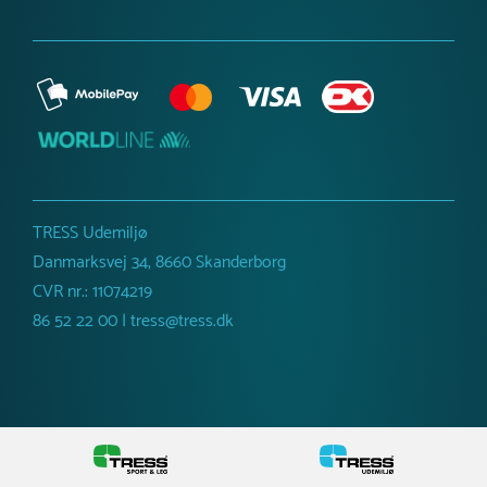
flere end forventet, men vi gør alt, hvad vi kan for at kunne
levere så hurtigt som muligt.
Du vil få en estimeret leveringstid, når du kontakter os.
TRESS Udemiljø
Danmarksvej 34, 8660 Skanderborg
CVR nr.: 11074219
86 52 22 00 | tress@tress.dk