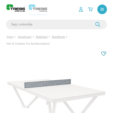
Hjem
Streetsport
Boldsport
Bordtennis
Net til Outdoor Pro bordtennisbord