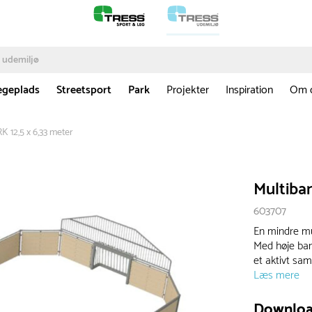
egeplads
Streetsport
Park
Projekter
Inspiration
Om 
 12,5 x 6,33 meter
Multiba
603707
En mindre mul
Med høje ban
et aktivt sam
Læs mere
Downlo