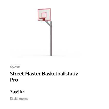
galvanisk beskyttelse påføres for at forhindre
rust i at opstå og sprede sig. Brug f.eks.
zinkspray, som giver en effektiv beskyttelse af
metalliske overflader.
652811
Street Master Basketballstativ
Pro
7.995 kr.
Ekskl. moms