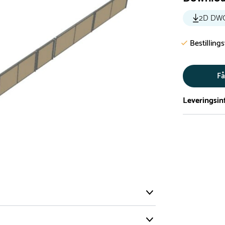
2D DW
Bestilling
Få
Leveringsin
Vi har et st
5.000 forske
- Leveringst
- Leveringsti
- I tilfælde 
telefon med 