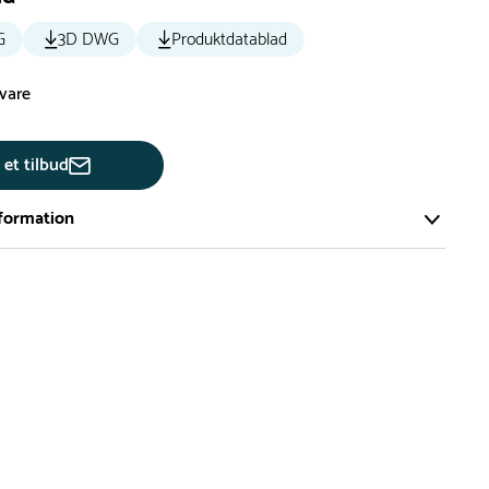
G
3D DWG
Produktdatablad
svare
 et tilbud
formation
ort og effektivt lager på ca. 6.000 kvadratmeter med mere end
llige produkter på hylderne til omgående levering.
iden på lagervarer er i Danmark normalt 1-3 hverdage
den på specialvarer og bestillingsvarer oplyses ved bestilling
af restordre vil kundeservice kontakte dig via e-mail eller
information om forventet leveringstidspunkt