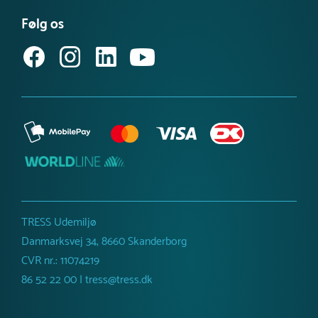
Købsvilkår (privat)
Få vores nyhedsbrev
Følg os
Købsvilkår (erhverv)
TRESS Udemiljø
Danmarksvej 34, 8660 Skanderborg
CVR nr.: 11074219
86 52 22 00 | tress@tress.dk