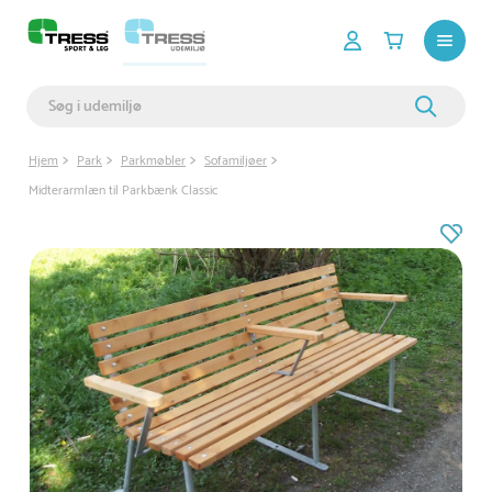
Hjem
Park
Parkmøbler
Sofamiljøer
Midterarmlæn til Parkbænk Classic