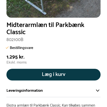
Midterarmlæn til Parkbænk
Classic
802100B
Bestillingsvare
1.295 kr.
Ekskl. moms
Læg i kurv
Leveringsinformation
Vi har et stort og effektivt lager på ca. 6.000 kvadratmeter
Ekstra armlæn til Parkbænk Classic. Kan tilkøbes sammen