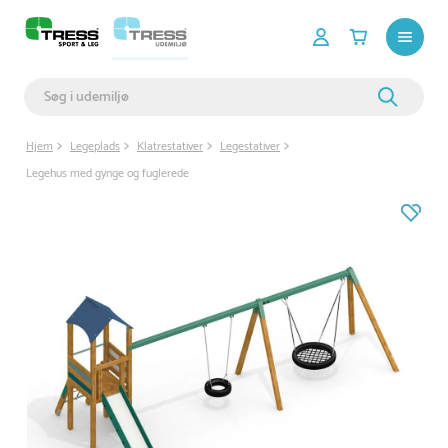
Hjem
Legeplads
Klatrestativer
Legestativer
Legehus med gynge og fuglerede