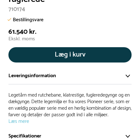
710174
Bestillingsvare
61.540 kr.
Ekskl. moms
Læg i kurv
Leveringsinformation
Vi har et stort og effektivt lager på ca. 6.000 kvadratmeter
Legetårn med rutchebane, klatrestige, fugleredegynge og en
med mere end 5.000 forskellige produkter på hylderne til
dækgynge. Dette legemiljø er fra vores Pioneer serie, som er
en vældig populær serie med en herlig kombination af design,
omgående levering.
farver og detaljer der passer godt ind i alle miljøer.
Læs mere
- Leveringstiden på lagervarer er i Danmark normalt 1-3
hverdage
Specifikationer