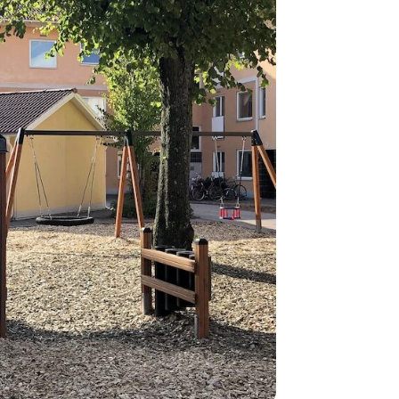
være længer
Hurtig leve
Hos TRESS Ud
Disse produk
os er de udva
Vi producerer
produkt hver
produkter, s
længe på lag
produkt, som
Forventet le
produktet og
udsolgt, hvis
vi kan for at