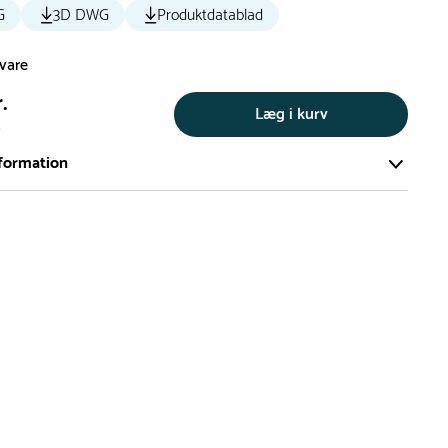
G
3D DWG
Produktdatablad
svare
.
Læg i kurv
s
formation
ort og effektivt lager på ca. 6.000 kvadratmeter med mere end
llige produkter på hylderne til omgående levering.
iden på lagervarer er i Danmark normalt 1-3 hverdage
den på specialvarer og bestillingsvarer oplyses ved bestilling
af restordre vil kundeservice kontakte dig via e-mail eller
information om forventet leveringstidspunkt
gepladser produceres på bestilling, hvilket betyder, at de
r leveret til kunden i løbet 3-6 uger. Leveringstiden kan dog