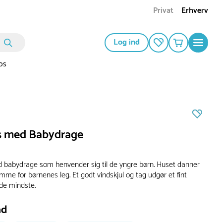
Privat
Erhverv
Log ind
os
s med Babydrage
babydrage som henvender sig til de yngre børn. Huset danner
mme for børnenes leg. Et godt vindskjul og tag udgør et fint
 de mindste.
ad