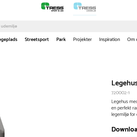
egeplads
Streetsport
Park
Projekter
Inspiration
Om 
Legehu
720002-1
Legehus med 
en perfekt ra
legemiljø for
Downlo