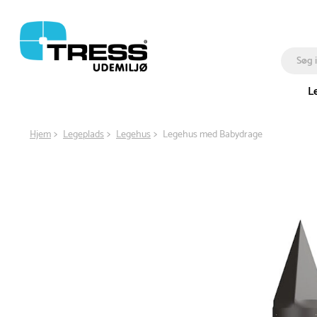
L
Hjem
Legeplads
Legehus
Legehus med Babydrage