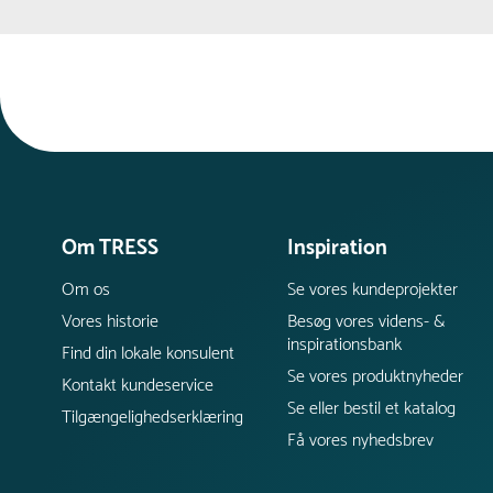
mild sæbe efter behov.
Glasfiber :
Glasfiber kræver ingen vedligehold.
Det er et stærkt og vejrbestandigt materiale,
der holder formen over tid. For at bevare et
pænt udseende kan overfladen rengøres med
vand og en mild sæbe ved behov.
Om TRESS
Inspiration
Om os
Se vores kundeprojekter
Vores historie
Besøg vores videns- &
inspirationsbank
Find din lokale konsulent
Se vores produktnyheder
Kontakt kundeservice
Se eller bestil et katalog
Tilgængelighedserklæring
Få vores nyhedsbrev