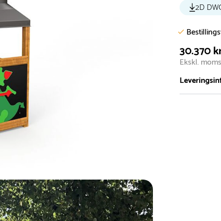
2D DW
Bestilling
30.370 kr
Ekskl. mom
Leveringsin
Vi har et st
5.000 forske
- Leveringst
- Leveringsti
- I tilfælde 
telefon med 
Alle vores le
normalt blive