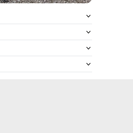
Du vil få en 
tersyn og vedligehold
Farvekort
odkendt alder
Monteringstid
 år
4 timer for 2