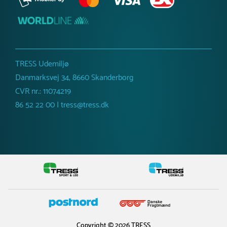
TRESS Udemiljø
Danmarksvej 34, 8660 Skanderborg
CVR nr.: 11074219
86 52 22 00 | tress@tress.dk
Copyright © 2026 TRESS