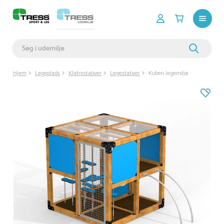
Hjem
Legeplads
Klatrestativer
Legestativer
Kuben legemiljø