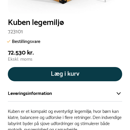
Kuben legemiljø
723101
Bestillingsvare
72.530 kr.
Ekskl. moms
Læg i kurv
Leveringsinformation
Vi har et stort og effektivt lager på ca. 6.000 kvadratmeter
Kuben er et kompakt og eventyrligt legemiljø, hvor børn kan
med mere end 5.000 forskellige produkter på hylderne til
klatre, balancere og udforske i flere retninger. Den indvendige
labyrint byder på sjove udfordringer og stimulerer både
omgående levering.
motorik, nysgerrighed og samarbejde.