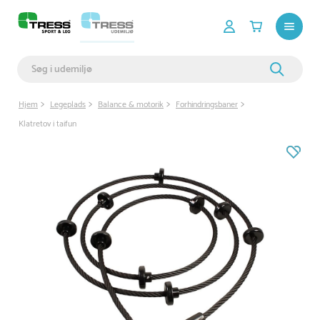
Hjem
Legeplads
Balance & motorik
Forhindringsbaner
Klatretov i taifun