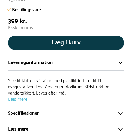
Bestillingsvare
399 kr.
Ekskl. moms
Læg i kurv
Leveringsinformation
Vi har et stort og effektivt lager på ca. 6.000 kvadratmeter
Stærkt klatretov i taifun med plastiktrin. Perfekt til
med mere end 5.000 forskellige produkter på hylderne til
gyngestativer, legetårne og motorikrum. Slidstærkt og
vandaltsikkert. Laves efter mål.
omgående levering.
Læs mere
- Leveringstiden på lagervarer er i Danmark normalt 1-3
Specifikationer
hverdage
- Leveringstiden på specialvarer og bestillingsvarer oplyses
Læs mere
ved bestilling