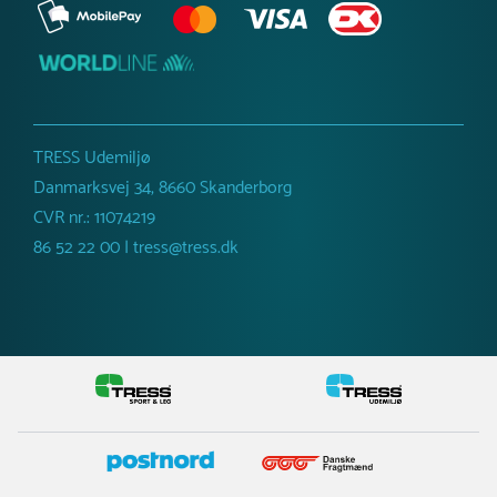
TRESS Udemiljø
Danmarksvej 34, 8660 Skanderborg
CVR nr.: 11074219
86 52 22 00 | tress@tress.dk