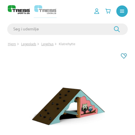
Hjem
Legeplads
Legehus
Klatrehytte