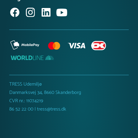
Bredde :
350 cm
Kræver faldunderlag
Ja
Kritisk faldhøjde
65 cm
Fundament
Stål
Dimensioner
Diameter :
50 cm
Højde :
65 cm
Omkreds :
157 cm
Netto vægt
60 kg
TRESS Udemiljø
Danmarksvej 34, 8660 Skanderborg
CVR nr.: 11074219
86 52 22 00 | tress@tress.dk