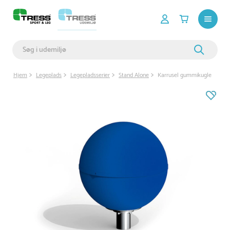
Hjem
Legeplads
Legepladsserier
Stand Alone
Karrusel gummikugle