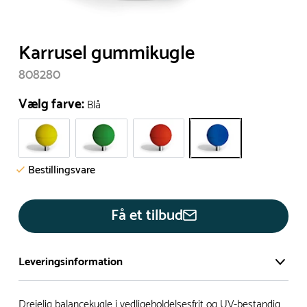
Karrusel gummikugle
808280
Vælg farve:
Blå
Bestillingsvare
Få et tilbud
Leveringsinformation
Vi har et stort og effektivt lager på ca. 6.000 kvadratmeter
Drejelig balancekugle i vedligeholdelsesfrit og UV-bestandig