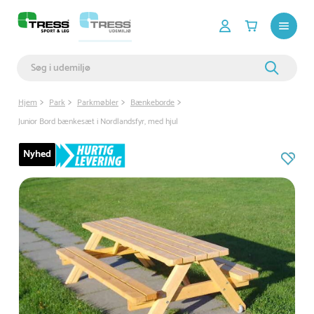
Hjem
Park
Parkmøbler
Bænkeborde
Junior Bord bænkesæt i Nordlandsfyr, med hjul
Nyhed