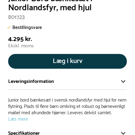
Nordlandsfyr, med hjul
801723
Bestillingsvare
4.295 kr.
Ekskl. moms
Læg i kurv
Leveringsinformation
Vi har et stort og effektivt lager på ca. 6.000 kvadratmeter
Junior bord bænkesæt i svensk nordlandsfyr med hjul for nem
med mere end 5.000 forskellige produkter på hylderne til
flytning. Plads til flere børn omkring et robust og børnevenligt
møbel med afrundede hjørner. Leveres delvist samlet.
omgående levering.
Læs mere
- Leveringstiden på lagervarer er i Danmark normalt 1-3
Specifikationer