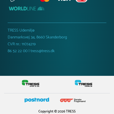
TRESS Udemiljø
Danmarksvej 34, 8660 Skanderborg
CVR nr.: 11074219
86 52 22 00 | tress@tress.dk
Copyright © 2026 TRESS