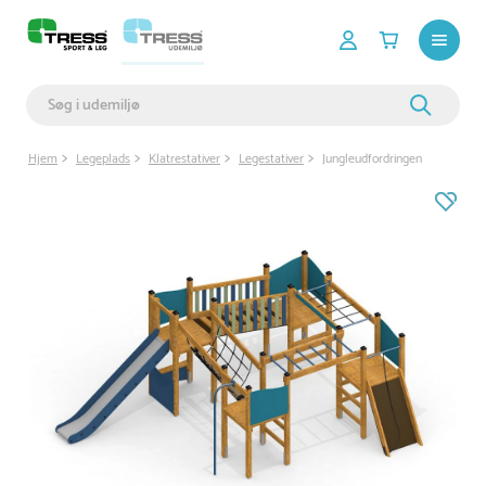
Hjem
Legeplads
Klatrestativer
Legestativer
Jungleudfordringen