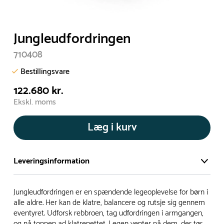
Jungleudfordringen
710408
Bestillingsvare
122.680 kr.
Ekskl. moms
Læg i kurv
Leveringsinformation
Vi har et stort og effektivt lager på ca. 6.000 kvadratmeter
Jungleudfordringen er en spændende legeoplevelse for børn i
med mere end 5.000 forskellige produkter på hylderne til
alle aldre. Her kan de klatre, balancere og rutsje sig gennem
eventyret. Udforsk rebbroen, tag udfordringen i armgangen,
omgående levering.
og nå toppen ad klatrenettet. Legen venter på dem, der tør