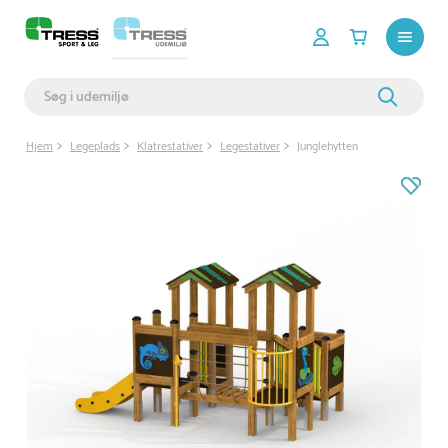
Hjem
Legeplads
Klatrestativer
Legestativer
Junglehytten