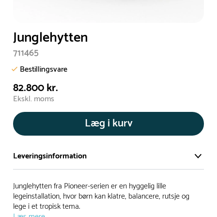
Junglehytten
711465
Bestillingsvare
82.800 kr.
Ekskl. moms
Læg i kurv
Leveringsinformation
Vi har et stort og effektivt lager på ca. 6.000 kvadratmeter
Junglehytten fra Pioneer-serien er en hyggelig lille
med mere end 5.000 forskellige produkter på hylderne til
legeinstallation, hvor børn kan klatre, balancere, rutsje og
lege i et tropisk tema.
omgående levering.
Læs mere