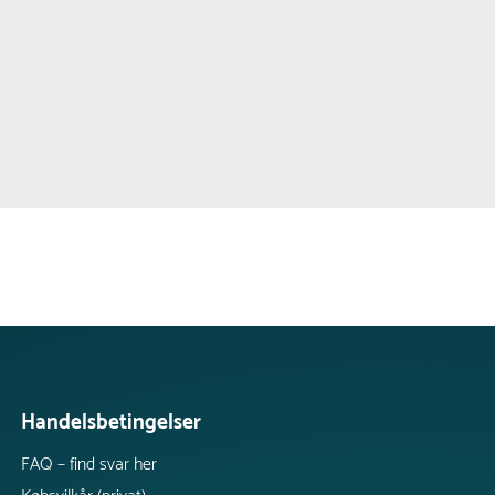
Handelsbetingelser
FAQ – find svar her