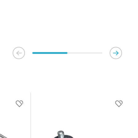
gepladser produceres på bestilling, hvilket betyder, at de
r leveret til kunden i løbet 3-6 uger. Leveringstiden kan dog
e i højsæsonen.
ring
emiljø er udvalgte produkter markeret med "Hurtig levering".
ter forventes normalt ofte at være bestillingsvarer – men hos
lgte lagervarer.
 de fleste produkter efter bestilling, så du får en helt ny
 gang, men produkterne udvalgt til "Hurtig levering" er
om vi sælger hyppigt og som derfor ikke risikerer at ligge
er. Du kan dermed være sikker på, at du får et nyproduceret
 kun har været på vores lager i en kortere periode.
veringstid for produkterne er mellem 1-3 uger afhængigt af
 kapaciteten hos fragtfirmaerne. Et produkt kan altid blive
 der er solgt markant flere end forventet, men vi gør alt, hvad