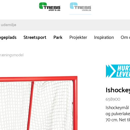
egeplads
Streetsport
Park
Projekter
Inspiration
Om 
Træningsmodel
Ishocke
658900
Ishockeymål 
og pulverlake
70 cm. Net ti