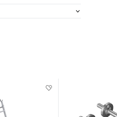
Alle vores le
normalt blive
være længer
Hurtig leve
Hos TRESS Ud
Disse produk
os er de udva
Vi producerer
produkt hver
produkter, s
længe på lag
produkt, som
Forventet le
produktet og
udsolgt, hvis