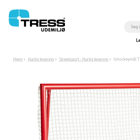
L
Hjem
Hurtig levering
Streetsport - Hurtig levering
Ishockeymål 