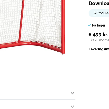
Downlo
Produkt
På lager
6.499 kr.
Ekskl. mom
Leveringsin
Vi har et st
5.000 forske
- Leveringst
- Leveringsti
- I tilfælde 
telefon med 