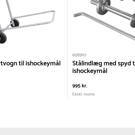
vi kan for at
Du vil få en 
658910
tvogn til ishockeymål
Stålindlæg med spyd t
ishockeymål
995 kr.
Ekskl. moms