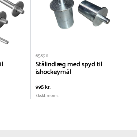
 kunne levere så hurtigt som muligt.
estimeret leveringstid, når du kontakter os.
658911
6
il
Stålindlæg med spyd til
ishockeymål
995 kr.
1
Ekskl. moms
E