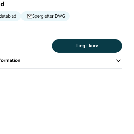
ad
datablad
Spørg efter DWG
Læg i kurv
s
formation
ort og effektivt lager på ca. 6.000 kvadratmeter med mere end
llige produkter på hylderne til omgående levering.
iden på lagervarer er i Danmark normalt 1-3 hverdage
den på specialvarer og bestillingsvarer oplyses ved bestilling
af restordre vil kundeservice kontakte dig via e-mail eller
information om forventet leveringstidspunkt