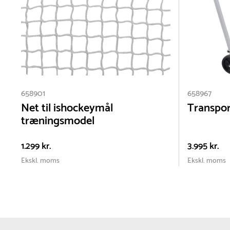
reparation med egnet lakspray forhindre
rustdannelse.
658901
658967
Net til ishockeymål
Transpor
træningsmodel
1.299 kr.
3.995 kr.
Ekskl. moms
Ekskl. moms