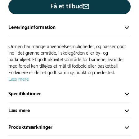
Få et tilbud
Leveringsinformation
Vi har et stort og effektivt lager på ca. 6.000 kvadratmeter
Ormen har mange anvendelsesmuligheder, og passer godt
med mere end 5.000 forskellige produkter på hylderne til
ind i det grønne område, i skolegården eller by- og
parkmiljøet. Et godt aktivitetsområde for børnene, hvor der
omgående levering.
med fordel kan tilføjes et mål til fodbold eller basketball.
Endvidere er det et godt samlingspunkt og mødested.
- Leveringstiden på lagervarer er i Danmark normalt 1-3
Læs mere
hverdage
- Leveringstiden på specialvarer og bestillingsvarer oplyses
Specifikationer
ved bestilling
- I tilfælde af restordre vil kundeservice kontakte dig via e-
Læs mere
mail eller telefon med information om forventet
leveringstidspunkt
Produktmærkninger
Ormen har mange anvendelsesmuligheder, og
Alle vores legepladser produceres på bestilling, hvilket
passer godt ind i det grønne område, i skolegården