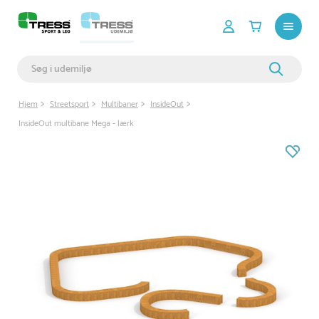
Hjem
Streetsport
Multibaner
InsideOut
InsideOut multibane Mega - lærk