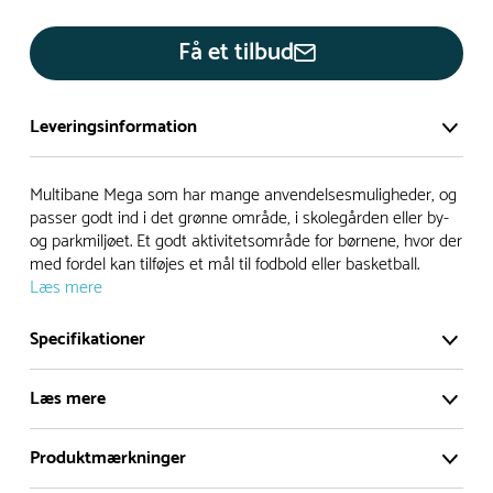
Få et tilbud
Leveringsinformation
Vi har et stort og effektivt lager på ca. 6.000 kvadratmeter
Multibane Mega som har mange anvendelsesmuligheder, og
med mere end 5.000 forskellige produkter på hylderne til
passer godt ind i det grønne område, i skolegården eller by-
og parkmiljøet. Et godt aktivitetsområde for børnene, hvor der
omgående levering.
med fordel kan tilføjes et mål til fodbold eller basketball.
Læs mere
- Leveringstiden på lagervarer er i Danmark normalt 1-3
hverdage
Specifikationer
- Leveringstiden på specialvarer og bestillingsvarer oplyses
ved bestilling
Læs mere
- I tilfælde af restordre vil kundeservice kontakte dig via e-
mail eller telefon med information om forventet
Produktmærkninger
leveringstidspunkt
Multibane Mega som har mange