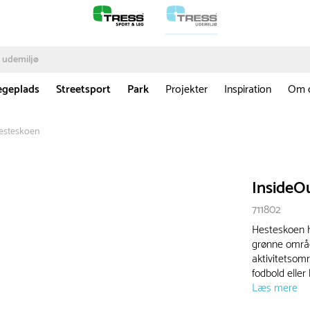
egeplads
Streetsport
Park
Projekter
Inspiration
Om 
Hesteskoen
InsideO
711802
Hesteskoen h
grønne område
aktivitetsomr
fodbold eller 
Læs mere