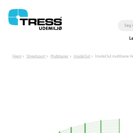
L
Hjem
Streetsport
Multibaner
InsideOut
InsideOut multibane 