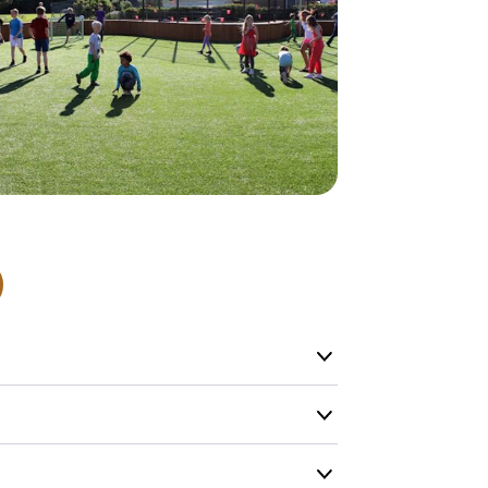
Alle vores le
normalt blive
være længer
Hurtig leve
Hos TRESS Ud
Disse produk
os er de udva
Vi producerer
produkt hver
produkter, s
længe på lag
produkt, som
Forventet le
produktet og