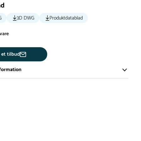
ad
G
3D DWG
Produktdatablad
svare
 et tilbud
formation
ort og effektivt lager på ca. 6.000 kvadratmeter med mere end
llige produkter på hylderne til omgående levering.
iden på lagervarer er i Danmark normalt 1-3 hverdage
den på specialvarer og bestillingsvarer oplyses ved bestilling
af restordre vil kundeservice kontakte dig via e-mail eller
information om forventet leveringstidspunkt