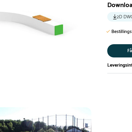
Downlo
2D DW
Bestilling
Få
Leveringsin
Vi har et st
5.000 forske
- Leveringst
- Leveringsti
- I tilfælde 
telefon med 