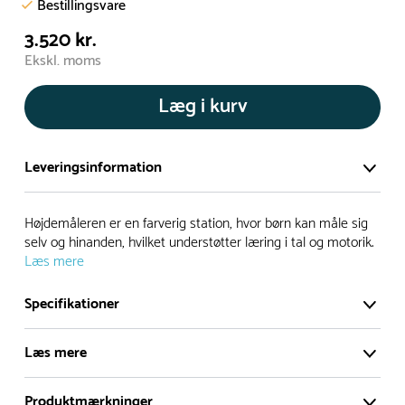
Bestillingsvare
3.520 kr.
Ekskl. moms
Læg i kurv
Leveringsinformation
Vi har et stort og effektivt lager på ca. 6.000 kvadratmeter
Højdemåleren er en farverig station, hvor børn kan måle sig
med mere end 5.000 forskellige produkter på hylderne til
selv og hinanden, hvilket understøtter læring i tal og motorik.
Læs mere
omgående levering.
Specifikationer
- Leveringstiden på lagervarer er i Danmark normalt 1-3
hverdage
Læs mere
- Leveringstiden på specialvarer og bestillingsvarer oplyses
ved bestilling
Produktmærkninger
- I tilfælde af restordre vil kundeservice kontakte dig via e-