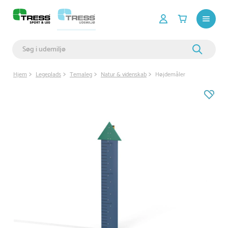
Hjem
Legeplads
Temaleg
Natur & videnskab
Højdemåler