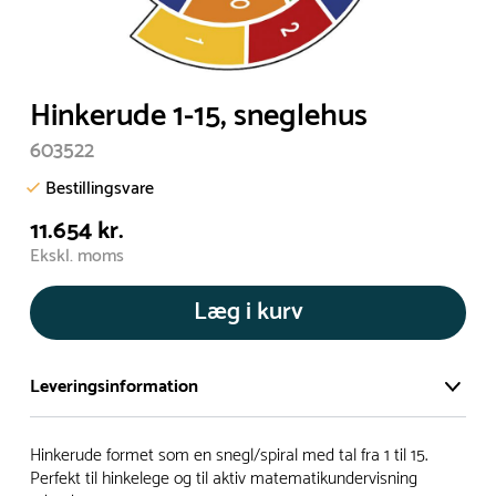
Hinkerude 1-15, sneglehus
603522
Bestillingsvare
11.654 kr.
Ekskl. moms
Læg i kurv
Leveringsinformation
Vi har et stort og effektivt lager på ca. 6.000 kvadratmeter
Hinkerude formet som en snegl/spiral med tal fra 1 til 15.
med mere end 5.000 forskellige produkter på hylderne til
Perfekt til hinkelege og til aktiv matematikundervisning