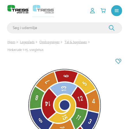
Hjem
Legeplads
Opstregninger
Tal & bogstaver
Hinkerude 1-15, sneglehus