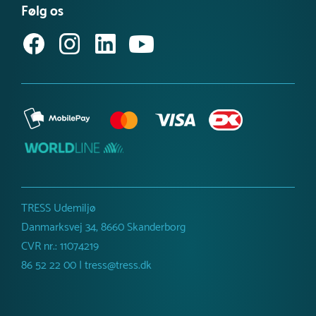
Få vores nyhedsbrev
Følg os
Købsvilkår (erhverv)
TRESS Udemiljø
Danmarksvej 34, 8660 Skanderborg
CVR nr.: 11074219
86 52 22 00 | tress@tress.dk