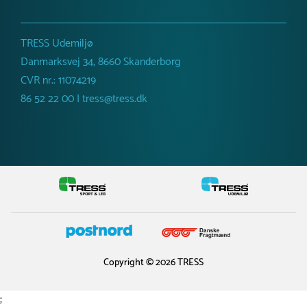
Farve
Forskellige farver
Netto vægt
380 kg
TRESS Udemiljø
Danmarksvej 34, 8660 Skanderborg
CVR nr.: 11074219
86 52 22 00 | tress@tress.dk
Copyright © 2026 TRESS
;