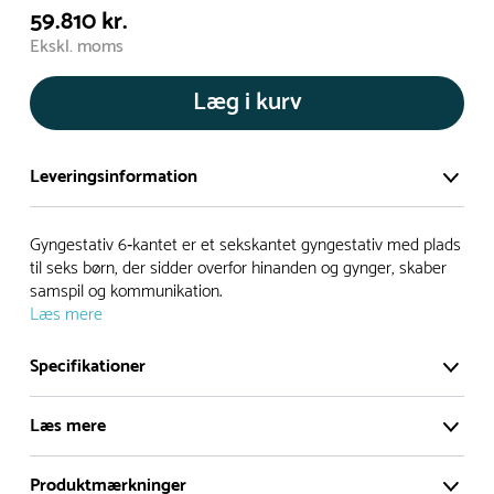
59.810 kr.
Ekskl. moms
Læg i kurv
Leveringsinformation
Vi har et stort og effektivt lager på ca. 6.000 kvadratmeter
Gyngestativ 6‑kantet er et sekskantet gyngestativ med plads
med mere end 5.000 forskellige produkter på hylderne til
til seks børn, der sidder overfor hinanden og gynger, skaber
samspil og kommunikation.
omgående levering.
Læs mere
- Leveringstiden på lagervarer er i Danmark normalt 1-3
Specifikationer
hverdage
- Leveringstiden på specialvarer og bestillingsvarer oplyses
Læs mere
ved bestilling
- I tilfælde af restordre vil kundeservice kontakte dig via e-
Produktmærkninger