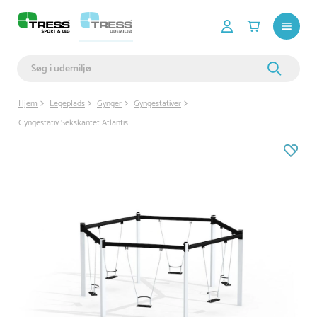
Hjem
Legeplads
Gynger
Gyngestativer
Gyngestativ Sekskantet Atlantis