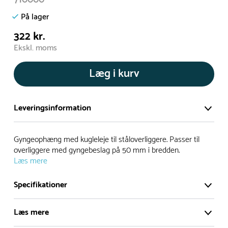
På lager
322 kr.
Ekskl. moms
Læg i kurv
Leveringsinformation
Vi har et stort og effektivt lager på ca. 6.000 kvadratmeter
Gyngeophæng med kugleleje til ståloverliggere. Passer til
med mere end 5.000 forskellige produkter på hylderne til
overliggere med gyngebeslag på 50 mm i bredden.
Læs mere
omgående levering.
Specifikationer
- Leveringstiden på lagervarer er i Danmark normalt 1-3
hverdage
Læs mere
- Leveringstiden på specialvarer og bestillingsvarer oplyses
ved bestilling
Serie