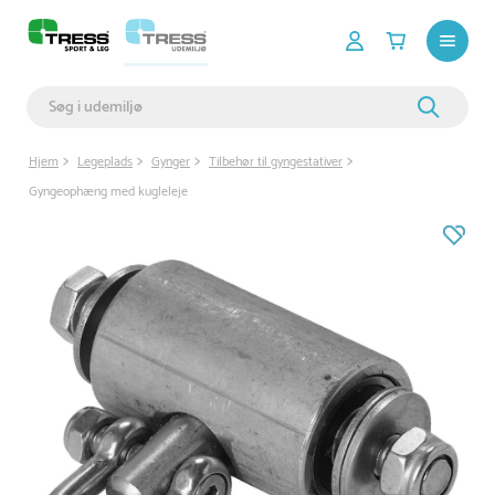
Hjem
Legeplads
Gynger
Tilbehør til gyngestativer
Gyngeophæng med kugleleje