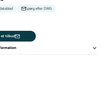
datablad
Spørg efter DWG
 et tilbud
formation
ort og effektivt lager på ca. 6.000 kvadratmeter med mere end
llige produkter på hylderne til omgående levering.
iden på lagervarer er i Danmark normalt 1-3 hverdage
den på specialvarer og bestillingsvarer oplyses ved bestilling
af restordre vil kundeservice kontakte dig via e-mail eller
information om forventet leveringstidspunkt