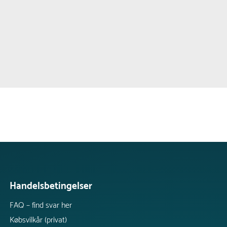
Handelsbetingelser
FAQ – find svar her
Købsvilkår (privat)