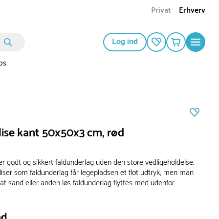
Privat
Erhverv
Log ind
os
ise kant 50x50x3 cm, rød
r godt og sikkert faldunderlag uden den store vedligeholdelse.
ser som faldunderlag får legepladsen et flot udtryk, men man
at sand eller anden løs faldunderlag flyttes med udenfor
.
ad