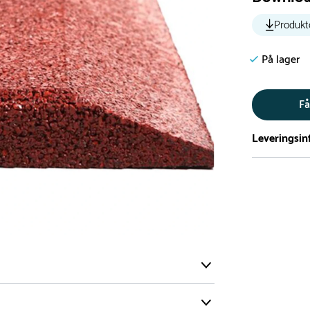
Produkt
På lager
Få
Leveringsin
Vi har et st
5.000 forske
- Leveringst
- Leveringsti
- I tilfælde 
telefon med 