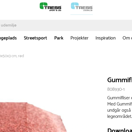
egeplads
Streetsport
Park
Projekter
Inspiration
Om 
0x50x3 cm, rød
Gummifl
808930-1
Gummifliser e
Med Gummifli
undgår også 
legeområdet
Downlo