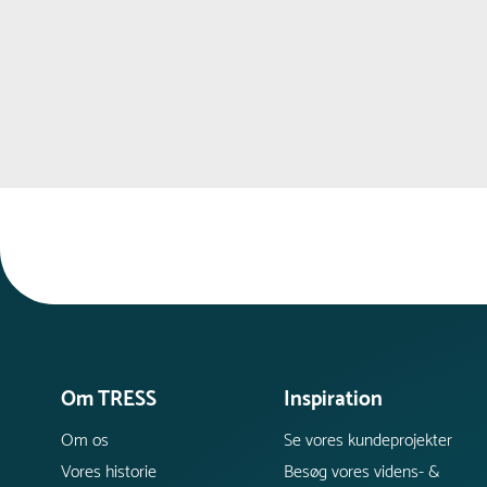
Om TRESS
Inspiration
Om os
Se vores kundeprojekter
Vores historie
Besøg vores videns- &