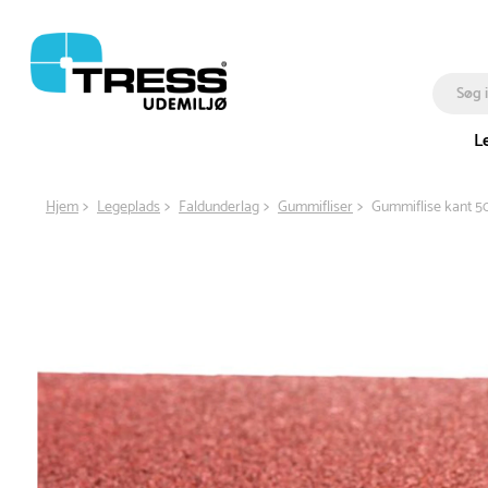
L
Hjem
Legeplads
Faldunderlag
Gummifliser
Gummiflise kant 5