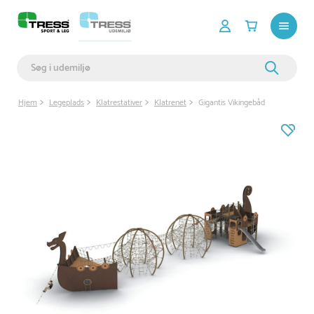
Hjem
Legeplads
Klatrestativer
Klatrenet
Gigantis Vikingebåd