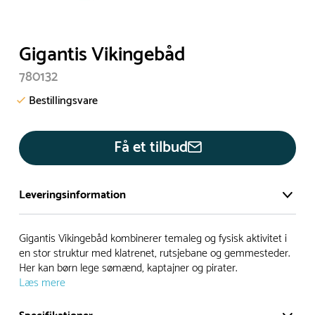
Gigantis Vikingebåd
780132
Bestillingsvare
Få et tilbud
Leveringsinformation
Vi har et stort og effektivt lager på ca. 6.000 kvadratmeter
Gigantis Vikingebåd kombinerer temaleg og fysisk aktivitet i
med mere end 5.000 forskellige produkter på hylderne til
en stor struktur med klatrenet, rutsjebane og gemmesteder.
Her kan børn lege sømænd, kaptajner og pirater.
omgående levering.
Læs mere
- Leveringstiden på lagervarer er i Danmark normalt 1-3