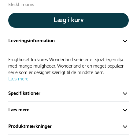
Ekskl. moms
Læg i kurv
Leveringsinformation
Vi har et stort og effektivt lager på ca. 6.000 kvadratmeter
Frugthuset fra vores Wonderland serie er et sjovt legemiljø
med mere end 5.000 forskellige produkter på hylderne til
med mange muligheder. Wonderland er en meget populær
serie som er designet særligt til de mindste børn.
omgående levering.
Læs mere
- Leveringstiden på lagervarer er i Danmark normalt 1-3
Specifikationer
hverdage
- Leveringstiden på specialvarer og bestillingsvarer oplyses
Læs mere
ved bestilling
- I tilfælde af restordre vil kundeservice kontakte dig via e-
Produktmærkninger
mail eller telefon med information om forventet
Frugthuset fra vores Wonderland serie er et sjovt