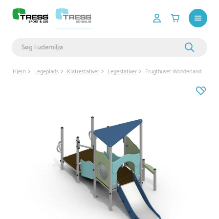
Hjem
Legeplads
Klatrestativer
Legestativer
Frugthuset Wonderland