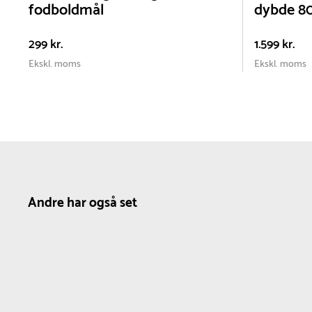
fodboldmål
dybde 8
299 kr.
1.599 kr.
Ekskl. moms
Ekskl. moms
Andre har også set