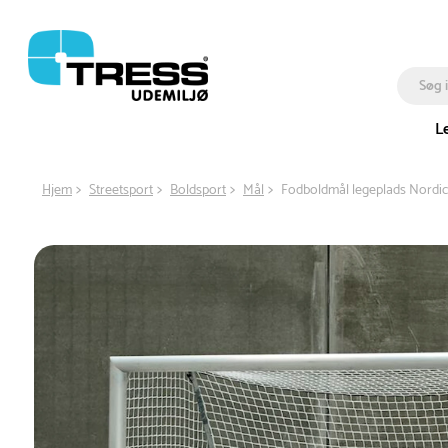
L
Hjem
Streetsport
Boldsport
Mål
Fodboldmål legeplads Nordic