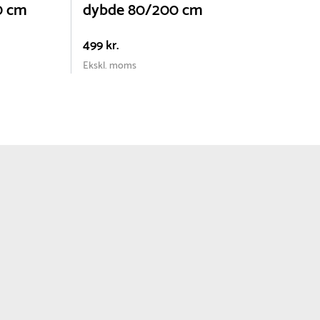
0 cm
dybde 80/200 cm
499 kr.
8
Ekskl. moms
E