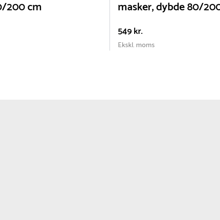
0/200 cm
masker, dybde 80/20
549 kr.
Ekskl. moms