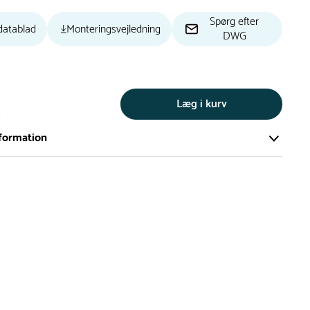
Spørg efter
datablad
Monteringsvejledning
DWG
Læg i kurv
s
formation
ort og effektivt lager på ca. 6.000 kvadratmeter med mere end
llige produkter på hylderne til omgående levering.
iden på lagervarer er i Danmark normalt 1-3 hverdage
den på specialvarer og bestillingsvarer oplyses ved bestilling
af restordre vil kundeservice kontakte dig via e-mail eller
information om forventet leveringstidspunkt