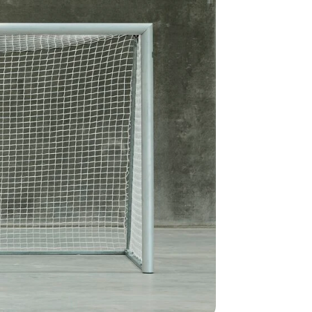
Alle vores le
normalt blive
være længer
Hurtig leve
Hos TRESS Ud
Disse produk
os er de udva
Vi producerer
produkt hver
produkter, s
længe på lag
produkt, som
Forventet le
produktet og
udsolgt, hvis