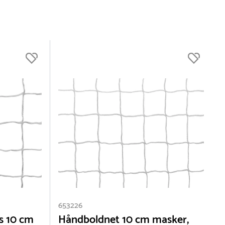
653226
6
s 10 cm
Håndboldnet 10 cm masker,