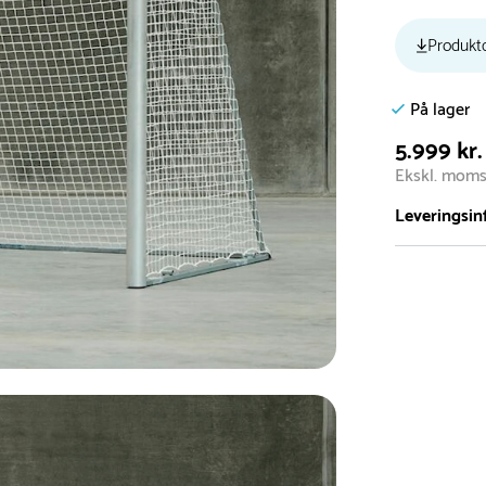
Produkt
På lager
5.999 kr.
Ekskl. mom
Leveringsin
Vi har et st
5.000 forske
- Leveringst
- Leveringsti
- I tilfælde 
telefon med 