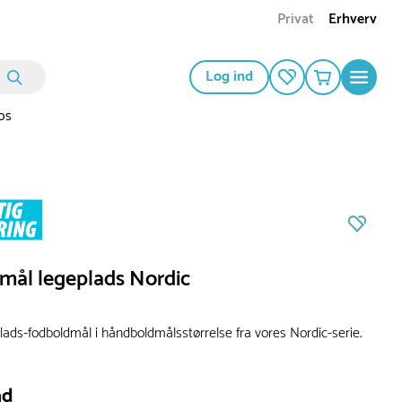
Privat
Erhverv
Log ind
os
mål legeplads Nordic
lads-fodboldmål i håndboldmålsstørrelse fra vores Nordic-serie.
ad