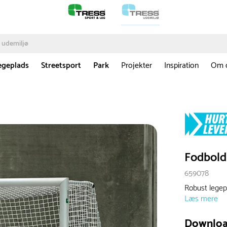
egeplads
Streetsport
Park
Projekter
Inspiration
Om 
Fodbold
659078
Robust legep
Læs mere
Downlo