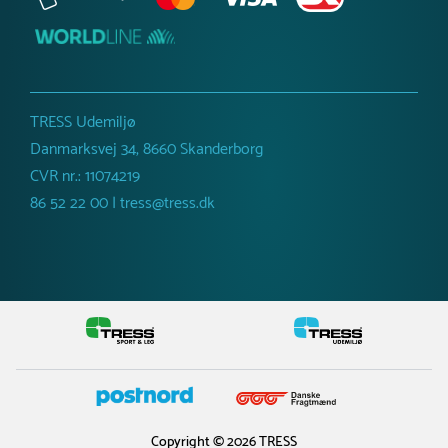
Netto vægt
78 kg
TRESS Udemiljø
Danmarksvej 34, 8660 Skanderborg
CVR nr.: 11074219
86 52 22 00 | tress@tress.dk
Copyright © 2026 TRESS