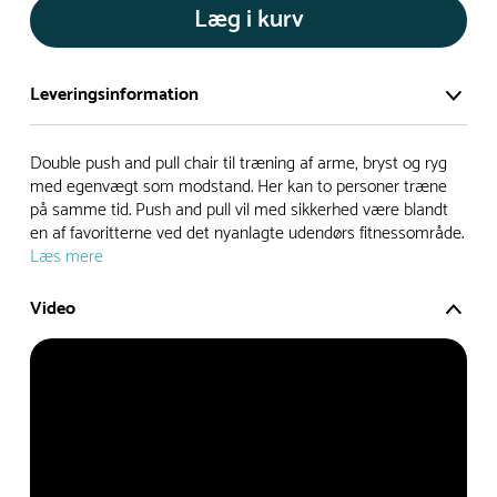
Læg i kurv
Leveringsinformation
Vi har et stort og effektivt lager på ca. 6.000 kvadratmeter
Double push and pull chair til træning af arme, bryst og ryg
med mere end 5.000 forskellige produkter på hylderne til
med egenvægt som modstand. Her kan to personer træne
på samme tid. Push and pull vil med sikkerhed være blandt
omgående levering.
en af favoritterne ved det nyanlagte udendørs fitnessområde.
Læs mere
- Leveringstiden på lagervarer er i Danmark normalt 1-3
hverdage
Video
- Leveringstiden på specialvarer og bestillingsvarer oplyses
ved bestilling
- I tilfælde af restordre vil kundeservice kontakte dig via e-
mail eller telefon med information om forventet
leveringstidspunkt
Alle vores legepladser produceres på bestilling, hvilket