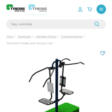
Hjem
Streetsport
Udendørs fitness
Træningsstationer
ElementFit Double push and pull chair