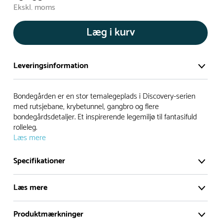
Ekskl. moms
Læg i kurv
Leveringsinformation
Vi har et stort og effektivt lager på ca. 6.000 kvadratmeter
Bondegården er en stor temalegeplads i Discovery-serien
med mere end 5.000 forskellige produkter på hylderne til
med rutsjebane, krybetunnel, gangbro og flere
bondegårdsdetaljer. Et inspirerende legemiljø til fantasifuld
omgående levering.
rolleleg.
Læs mere
- Leveringstiden på lagervarer er i Danmark normalt 1-3
hverdage
Specifikationer
- Leveringstiden på specialvarer og bestillingsvarer oplyses
ved bestilling
Læs mere
- I tilfælde af restordre vil kundeservice kontakte dig via e-
mail eller telefon med information om forventet
Produktmærkninger