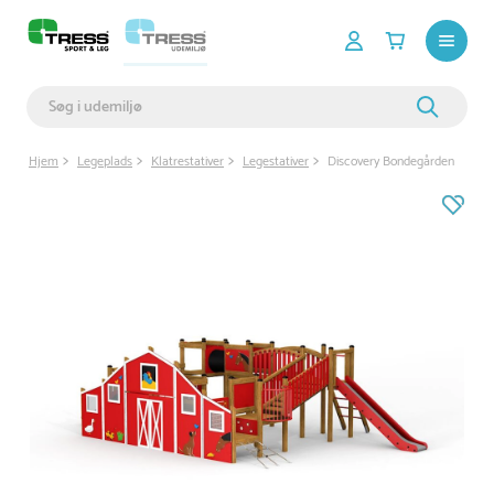
Hjem
Legeplads
Klatrestativer
Legestativer
Discovery Bondegården